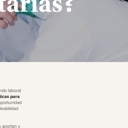
tarias?
ndo laboral
ticas para
oportunidad
leabilidad
s aportan y