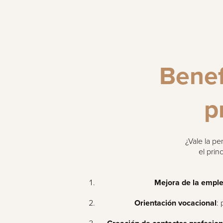
Benef
p
¿Vale la p
el prin
Mejora de la emple
Orientación vocacional
: