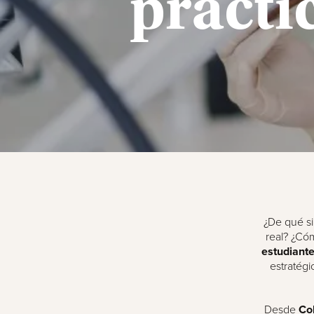
prácti
¿De qué si
real? ¿Cóm
estudiant
estratégi
Desde
Col