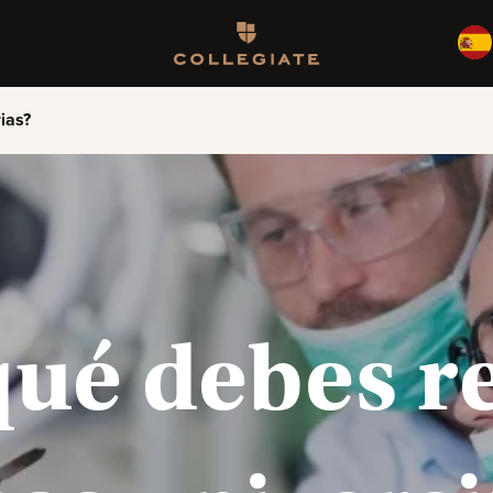
Homepage
rias?
qué debes re