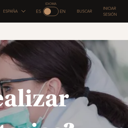
IDIOMA
INICIAR
ES
EN
ESPAÑA
BUSCAR
SESIÓN
alizar