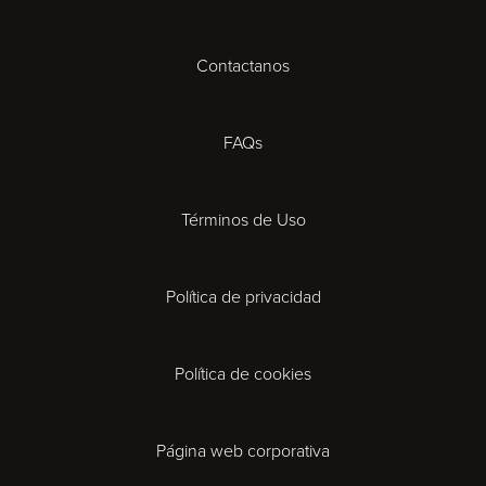
Contactanos
Cardiff
Cheltenham
FAQs
Coventry
Términos de Uso
Derby
Política de privacidad
Exeter
Gloucester
Política de cookies
Ipswich
Página web corporativa