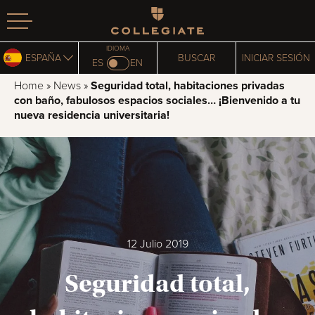
Homepage
IDIOMA
ESPAÑA
BUSCAR
INICIAR SESIÓN
ES
EN
Home
»
News
»
Seguridad total, habitaciones privadas
con baño, fabulosos espacios sociales… ¡Bienvenido a tu
nueva residencia universitaria!
12 Julio 2019
Seguridad total,