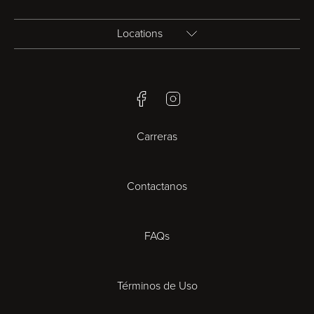
Locations
Birmingham
Facebook
Instagram
Bristol
Carreras
Cambridge
Contactanos
Cardiff
Cheltenham
FAQs
Coventry
Términos de Uso
Derby