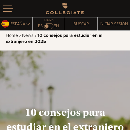
Homepage
IDIOMA
ESPAÑA
BUSCAR
INICIAR SESIÓN
ES
EN
Home
»
News
»
10 consejos para estudiar en el
extranjero en 2025
10 consejos para
estudiar en el extranjero