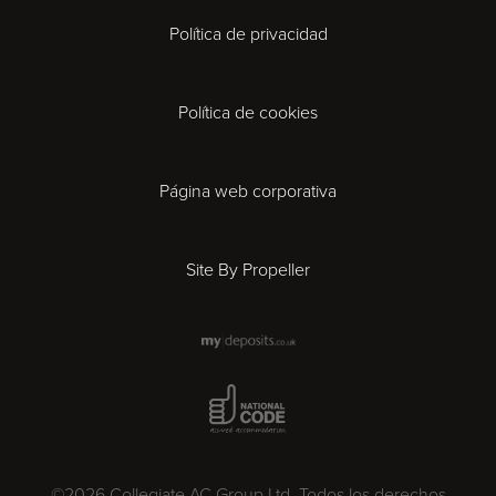
Política de privacidad
Exeter
Gloucester
Política de cookies
Ipswich
Página web corporativa
Leicester
Site By Propeller
London
Madrid
National Code Award
Milan
Newcastle
©2026 Collegiate AC Group Ltd. Todos los derechos