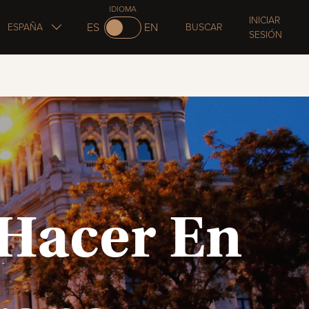
IDIOMA
INICIAR
ES
EN
ESPAÑA
BUSCAR
SESIÓN
 Hacer En