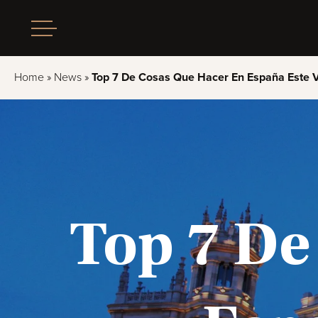
Home
»
News
»
Top 7 De Cosas Que Hacer En España Este 
Top 7 De