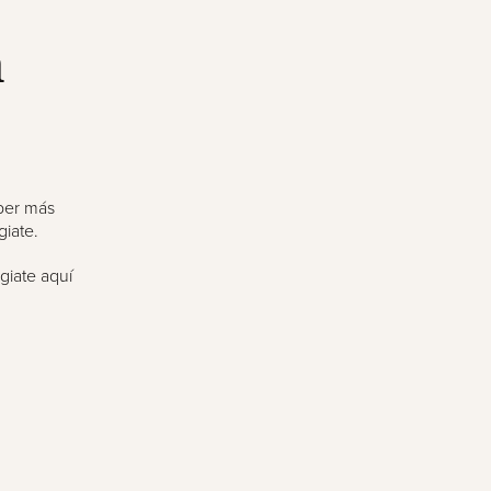
n
aber más
iate.
giate aquí