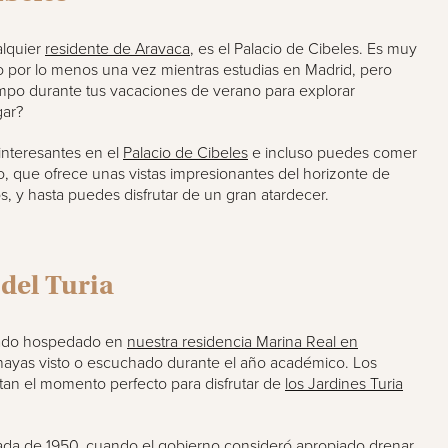
alquier
residente de Aravaca
, es el Palacio de Cibeles. Es muy
 por lo menos una vez mientras estudias en Madrid, pero
mpo durante tus vacaciones de verano para explorar
gar?
interesantes en el
Palacio de Cibeles
e incluso puedes comer
so, que ofrece unas vistas impresionantes del horizonte de
, y hasta puedes disfrutar de un gran atardecer.
 del Turia
stado hospedado en
nuestra residencia Marina Real en
hayas visto o escuchado durante el año académico. Los
an el momento perfecto para disfrutar de
los Jardines Turia
cada de 1950, cuando el gobierno consideró apropiado drenar