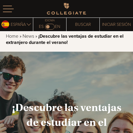
Homepage
IDIOMA
ESPAÑA
BUSCAR
INICIAR SESIÓN
ES
EN
Home
»
News
»
¡Descubre las ventajas de estudiar en el
extranjero durante el verano!
¡Descubre las ventajas
de estudiar en el