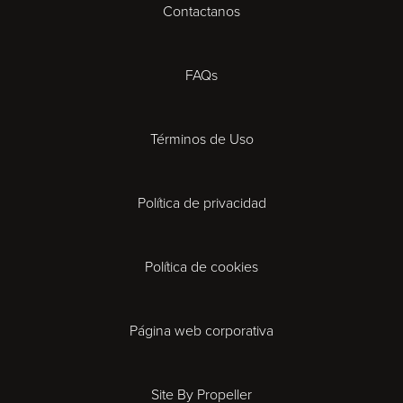
Contactanos
Cardiff
Cheltenham
FAQs
Coventry
Términos de Uso
Derby
Política de privacidad
Exeter
Gloucester
Política de cookies
Ipswich
Página web corporativa
Leicester
Site By Propeller