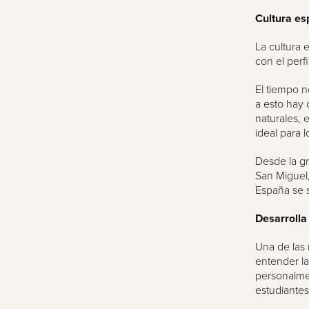
Cultura es
La cultura
con el perf
El tiempo 
a esto hay q
naturales, 
ideal para l
Desde la gr
San Miguel,
España se s
Desarrolla
Una de las 
entender la
personalmen
estudiantes