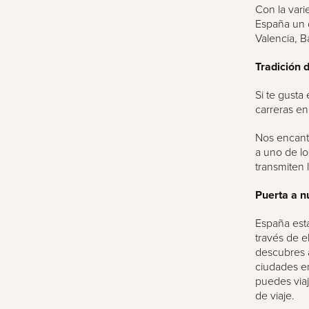
Con la vari
España un d
Valencia, B
Tradición 
Si te gusta
carreras en
Nos encanta 
a uno de lo
transmiten
Puerta a n
España est
través de e
descubres a
ciudades e
puedes viaj
de viaje.