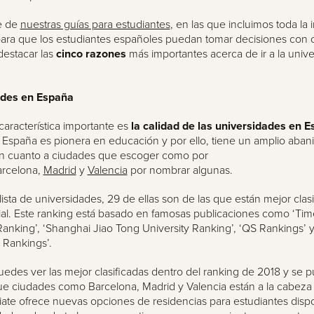
e de
nuestras guías para estudiantes
, en las que incluimos toda la
ara que los estudiantes españoles puedan tomar decisiones con cr
estacar las
cinco razones
más importantes acerca de ir a la univ
ades en España
característica importante es
la calidad de las universidades en 
España es pionera en educación y por ello, tiene un amplio aban
n cuanto a ciudades que escoger como por
arcelona,
Madrid
y
Valencia
por nombrar algunas.
lista de universidades, 29 de ellas son de las que están mejor clasi
al. Este ranking está basado en famosas publicaciones como ‘Tim
anking’, ‘Shanghai Jiao Tong University Ranking’, ‘QS Rankings’ y
s Rankings’.
 puedes ver las mejor clasificadas dentro del ranking de 2018 y se 
e ciudades como Barcelona, Madrid y Valencia están a la cabeza 
egiate ofrece nuevas opciones de residencias para estudiantes disp