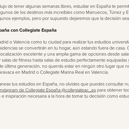
l lujo de tener algunas semanas libres, estudiar en España te permit
lgunos de los destinos más increíbles como Marruecos, Túnez y Eg
gunos ejemplos, pero por supuesto dejaremos que la decisión sea
paña con Collegiate España
adrid o Valencia como tu ciudad para realizar tus estudios universit
sidencias se convertirán en tu hogar, aún estando fuera de casa.
 localización excelente y una amplia gama de opciones desde sala
 salas de fitness hasta salas de estudio perfectamente equipadas 
e última generación, no querrás estar en ningún otro lugar que n
Aravaca en Madrid o Collegiate Marina Real en Valencia.
aneas tus estudios en España, no olvides que puedes consultar n
Instagram de Collegiate España @collegiateac_es
para obtener tod
 e inspiración necesaria a la hora de tomar tu decisión como estud