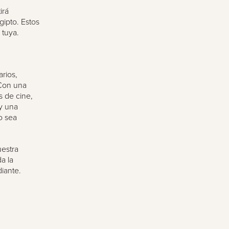
irá
ipto. Estos
 tuya.
arios,
 Con una
s de cine,
y una
o sea
uestra
a la
iante.