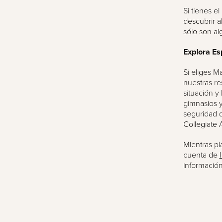
Si tienes e
descubrir a
sólo son al
Explora Es
Si eliges M
nuestras re
situación y
gimnasios y
seguridad d
Collegiate 
Mientras pl
cuenta de
información