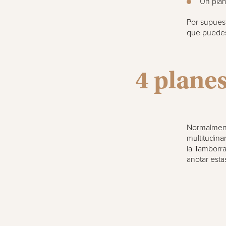
Un plan 
Por supuest
que puedes 
4 plane
Normalment
multitudina
la Tamborra
anotar esta