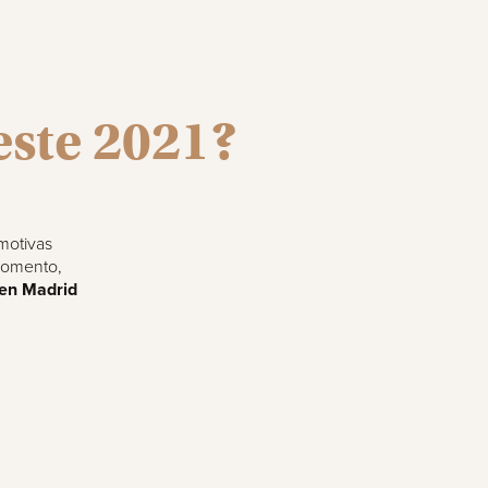
este 2021?
motivas
 momento,
 en Madrid