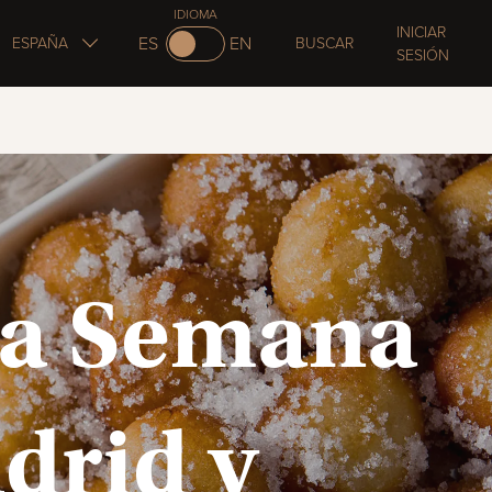
IDIOMA
INICIAR
ES
EN
ESPAÑA
BUSCAR
SESIÓN
la Semana
drid y