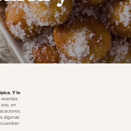
pica. Y lo
 eventos
r eso, en
vacaciones.
os algunas
ncuentran