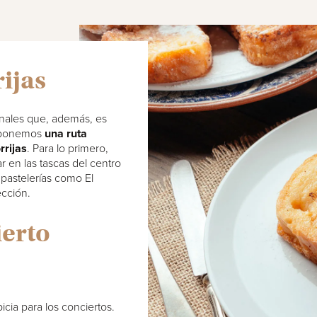
rijas
nales que, además, es
proponemos
una ruta
rrijas
. Para lo primero,
 en las tascas del centro
 pastelerías como El
ección.
ierto
cia para los conciertos.