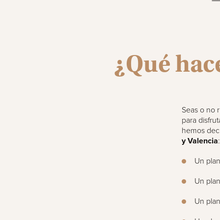
¿Qué hace
Seas o no r
para disfru
hemos deci
y Valencia
:
Un plan
Un plan
Un plan