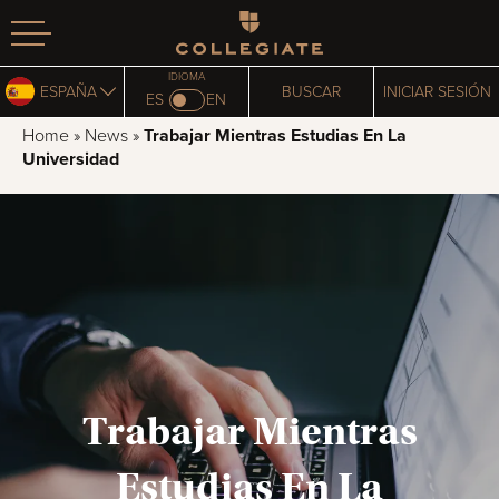
Homepage
IDIOMA
ESPAÑA
BUSCAR
INICIAR SESIÓN
ES
EN
Home
»
News
»
Trabajar Mientras Estudias En La
Universidad
Trabajar Mientras
Estudias En La