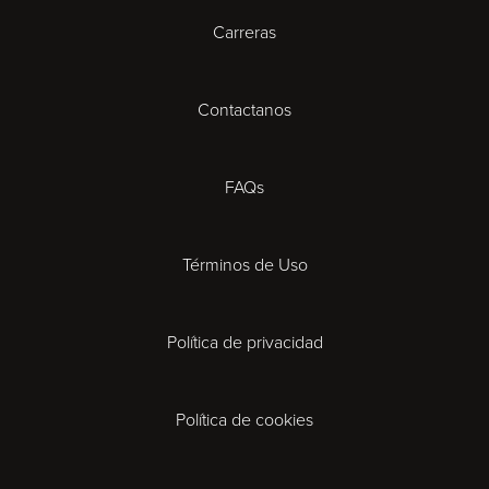
Carreras
Cambridge
Contactanos
Cardiff
Cheltenham
FAQs
Coventry
Términos de Uso
Derby
Política de privacidad
Exeter
Gloucester
Política de cookies